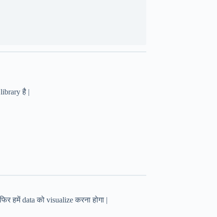
ibrary है |
र हमें data को visualize करना होगा |