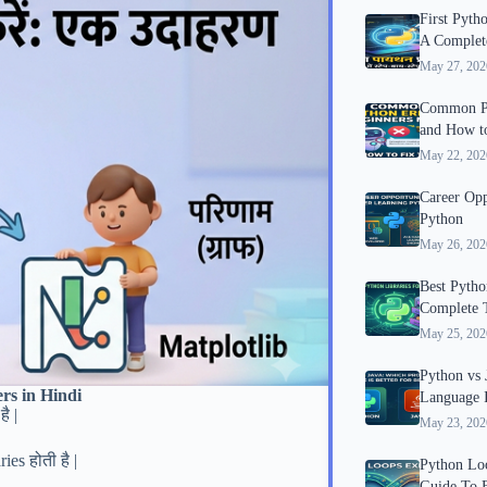
First Pyth
A Complet
May 27, 202
Common Py
and How t
May 22, 202
Career Opp
Python
May 26, 202
Best Python
Complete T
May 25, 202
Python vs
ers in Hindi
Language I
ै |
May 23, 202
ies होती है |
Python Lo
Guide To 