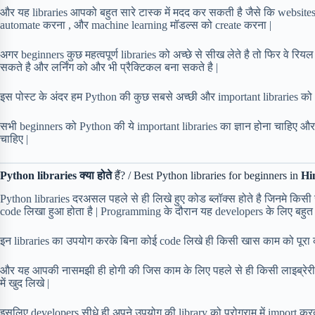
और यह libraries आपको बहुत सारे टास्क में मदद कर सकती है जैसे कि website
automate करना , और machine learning मॉडल्स को create करना |
अगर beginners कुछ महत्वपूर्ण libraries को अच्छे से सीख लेते है तो फिर वे रिय
सकते है और लर्निंग को और भी प्रैक्टिकल बना सकते है |
इस पोस्ट के अंदर हम Python की कुछ सबसे अच्छी और important libraries को e
सभी beginners को Python की ये important libraries का ज्ञान होना चाहिए और real
चाहिए |
Python libraries क्या होते
हैं? / Best Python libraries for beginners in
Hi
Python libraries दरअसल पहले से ही लिखे हुए कोड ब्लॉक्स होते है जिनमे किस
code लिखा हुआ होता है | Programming के दौरान यह developers के लिए बहुत ही
इन libraries का उपयोग करके बिना कोई code लिखे ही किसी खास काम को पूरा 
और यह आपकी नासमझी ही होगी की जिस काम के लिए पहले से ही किसी लाइब्रेरी म
में खुद लिखे |
इसलिए developers सीधे ही अपने उपयोग की library को प्रोग्राम में import क