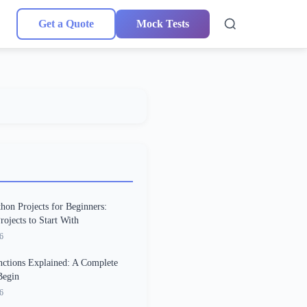
Get a Quote
Mock Tests
hon Projects for Beginners:
ojects to Start With
6
ctions Explained: A Complete
Begin
6