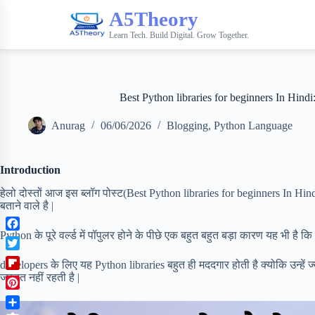
A5Theory
Learn Tech. Build Digital. Grow Together.
Best Python libraries for beginners In Hindi
Anurag
06/06/2026
Blogging
,
Python Language
Introduction
हेलो दोस्तों आज इस ब्लॉग पोस्ट(Best Python libraries for beginners In Hindi
बताने वाले है |
Python के पूरे वर्ल्ड में पॉपुलर होने के पीछे एक बहुत बहुत बड़ा कारण यह भी है क
F
a
T
developers के लिए यह Python libraries बहुत ही मददगार होती है क्योकि उन्हें ज
c
w
F
जरुरत नहीं रहती है |
e
i
l
b
P
t
i
o
i
t