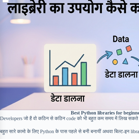
S
p
o
n
e
h
b
k
t
r
a
o
e
r
a
r
e
r
e
d
s
t
Best Python libraries for beginn
Developers जो है वो कठिन से कठिन code को भी बहुत कम समय में लिख सकते ह
बहुत सारे कामो के लिए Python के पास पहले से बनी बनायीं अथवा बिल्ट-इन librar