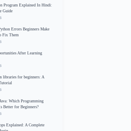
on Program Explained In Hindi:
e Guide
6
thon Errors Beginners Make
o Fix Them
6
ortunities After Learning
6
 libraries for beginners: A
utorial
6
 Java: Which Programming
s Better for Beginners?
6
ops Explained: A Complete
Begin