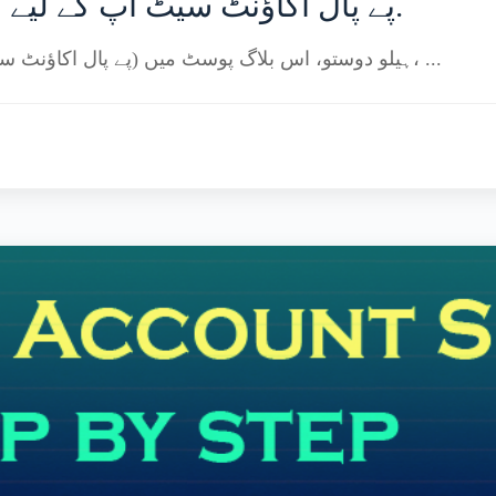
پے پال اکاؤنٹ سیٹ اپ کے لیے مرحلہ وار ایک مکمل گائیڈ.
ہیلو دوستو، اس بلاگ پوسٹ میں (پے پال اکاؤنٹ سیٹ اپ کے لیے ایک مکمل گائیڈ مرحلہ وار)، ...