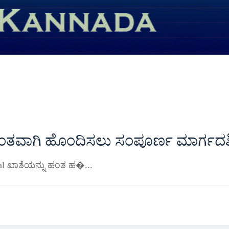
ಂತವಾಗಿ ಹೊಂದಿಸಲು ಸಂಪೂರ್ಣ ಮಾರ್ಗದರ್
ypal ಖಾತೆಯನ್ನು ಹಂತ ಹ�...