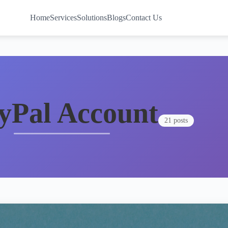
Home
Services
Solutions
Blogs
Contact Us
yPal Account
21 posts