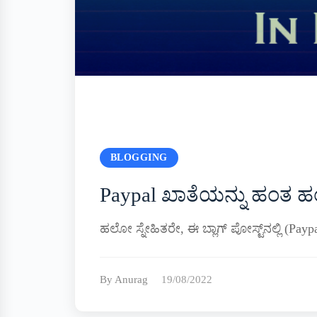
BLOGGING
Paypal ಖಾತೆಯನ್ನು ಹಂತ ಹ
ಹಲೋ ಸ್ನೇಹಿತರೇ, ಈ ಬ್ಲಾಗ್ ಪೋಸ್ಟ್‌ನಲ್ಲಿ (Pa
By Anurag
19/08/2022