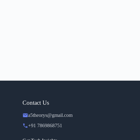
Contact Us
a5theorys@gmail.com
+91 7869868751