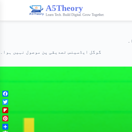
A5Theory
Learn Tech. Build Digital. Grow Together.
۔
گوگل ایڈسینس تصدیقی پن موصول نہیں ہوا۔
F
a
T
c
w
F
e
i
l
b
P
t
i
o
i
t