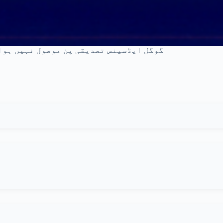
گوگل ایڈسینس تصدیقی پن موصول نہیں ہوا