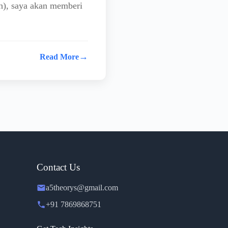
h), saya akan memberi
→
Read More
Contact Us
a5theorys@gmail.com
+91 7869868751