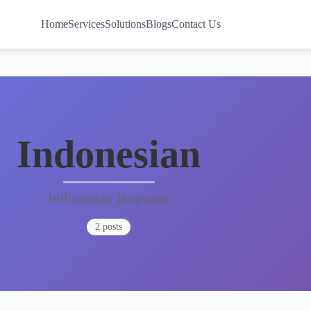
Home
Services
Solutions
Blogs
Contact Us
Indonesian
Indonesian language
2 posts