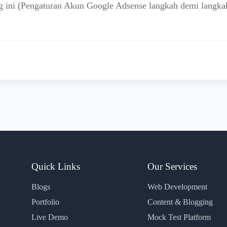
 ini (Pengaturan Akun Google Adsense langkah demi langka
Quick Links
Our Services
Blogs
Web Development
Portfolio
Content & Blogging
Live Demo
Mock Test Platform