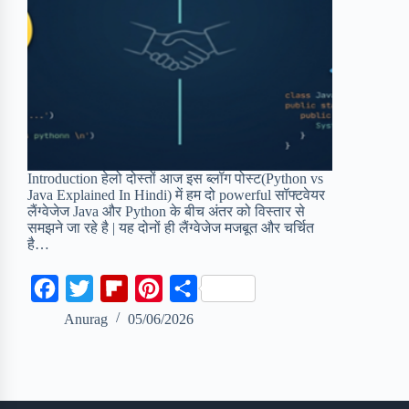
Introduction हेलो दोस्तों आज इस ब्लॉग पोस्ट(Python vs
Java Explained In Hindi) में हम दो powerful सॉफ्टवेयर
लैंग्वेजेज Java और Python के बीच अंतर को विस्तार से
समझने जा रहे है | यह दोनों ही लैंग्वेजेज मजबूत और चर्चित
है…
F
T
F
P
S
a
w
l
i
h
Anurag
05/06/2026
c
i
i
n
a
e
t
p
t
r
b
t
b
e
e