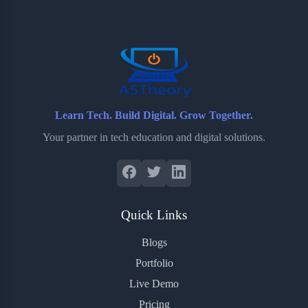
o
e
o
r
o
r
a
e
k
r
s
d
t
Learn Tech. Build Digital. Grow Together.
Your partner in tech education and digital solutions.
Quick Links
Blogs
Portfolio
Live Demo
Pricing