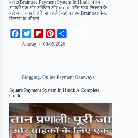
पोस्ट(Braintree Payment System In Hindi) में हम
आपको एक और अमेजिंग और useful पेमेंट गेटवे सिस्टम के
बारे में जानकारी देने जा रहे है | यहाँ पर हम Braintree पेमेंट
सिस्टम के फीचर्स,…
F
T
F
P
S
a
w
l
i
h
Anurag
08/05/2026
c
i
i
n
a
e
t
p
t
r
b
t
b
e
e
Blogging
,
Online Payment Gateways
o
e
o
r
o
r
a
e
Square Payment System In Hindi: A Complete
Guide
k
r
s
d
t