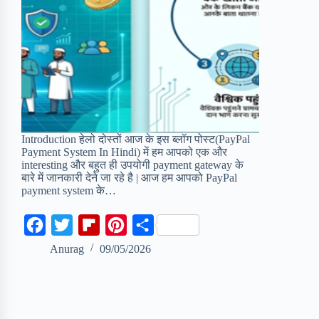
Introduction हेलो दोस्तों आज के इस ब्लॉग पोस्ट(PayPal
Payment System In Hindi) में हम आपको एक और
interesting और बहुत ही उपयोगी payment gateway के
बारे में जानकारी देने जा रहे है | आज हम आपको PayPal
payment system के…
F
T
F
P
S
a
w
l
i
h
Anurag
09/05/2026
c
i
i
n
a
e
t
p
t
r
b
t
b
e
e