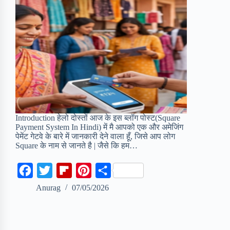
Introduction हेलो दोस्तों आज के इस ब्लॉग पोस्ट(Square
Payment System In Hindi) में मै आपको एक और अमेजिंग
पेमेंट गेटवे के बारे में जानकारी देने वाला हूँ, जिसे आप लोग
Square के नाम से जानते है | जैसे कि हम…
F
T
F
P
S
a
w
l
i
h
Anurag
07/05/2026
c
i
i
n
a
e
t
p
t
r