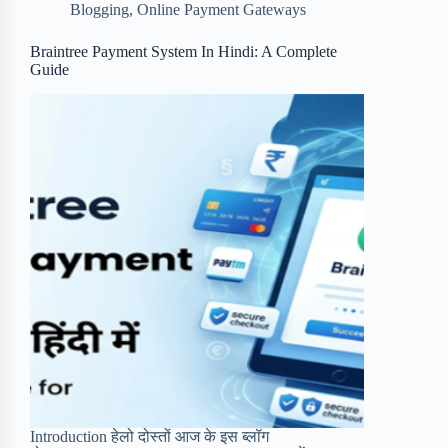
Blogging
,
Online Payment Gateways
o
e
o
r
o
r
a
e
Braintree Payment System In Hindi: A Complete
Guide
k
r
s
d
t
Introduction हेलो दोस्तों आज के इस ब्लॉग