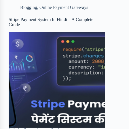
b
t
b
e
e
Blogging
,
Online Payment Gateways
o
e
o
r
o
r
a
e
Stripe Payment System In Hindi – A Complete
Guide
k
r
s
d
t