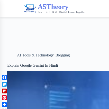
A5Theory
Learn Tech. Build Digital. Grow Together.
AI Tools & Technology
,
Blogging
Explain Google Gemini In Hindi
F
a
T
c
w
F
e
i
l
b
P
t
i
o
i
t