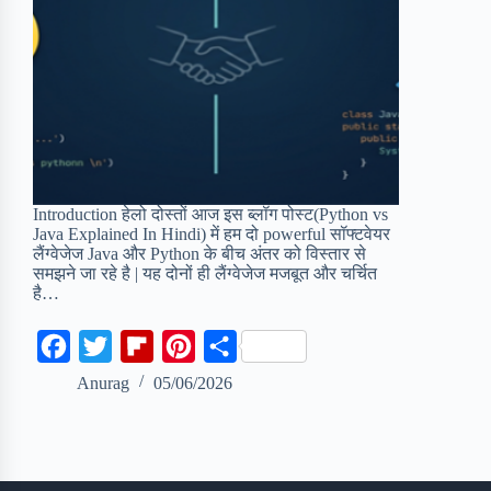
Introduction हेलो दोस्तों आज इस ब्लॉग पोस्ट(Python vs
Java Explained In Hindi) में हम दो powerful सॉफ्टवेयर
लैंग्वेजेज Java और Python के बीच अंतर को विस्तार से
समझने जा रहे है | यह दोनों ही लैंग्वेजेज मजबूत और चर्चित
है…
F
T
F
P
S
a
w
l
i
h
Anurag
05/06/2026
c
i
i
n
a
e
t
p
t
r
b
t
b
e
e