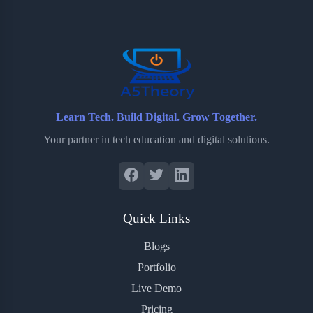
o
e
o
r
o
r
a
e
k
r
s
d
t
Learn Tech. Build Digital. Grow Together.
Your partner in tech education and digital solutions.
Quick Links
Blogs
Portfolio
Live Demo
Pricing