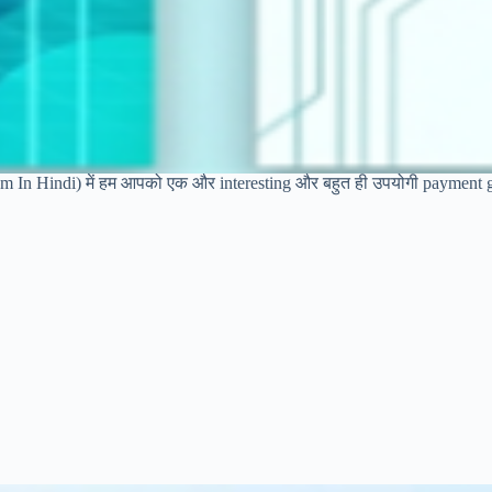
m In Hindi) में हम आपको एक और interesting और बहुत ही उपयोगी payment gate