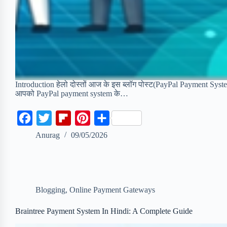
Introduction हेलो दोस्तों आज के इस ब्लॉग पोस्ट(PayPal Payment Syste
आपको PayPal payment system के…
F
T
F
P
S
a
w
l
i
h
Anurag
09/05/2026
c
i
i
n
a
e
t
p
t
r
b
t
b
e
e
Blogging
,
Online Payment Gateways
o
e
o
r
o
r
a
e
Braintree Payment System In Hindi: A Complete Guide
k
r
s