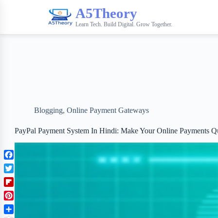
A5Theory
Learn Tech. Build Digital. Grow Together.
Blogging
,
Online Payment Gateways
PayPal Payment System In Hindi: Make Your Online Payments Q
F
a
T
c
w
F
e
i
l
b
P
t
i
o
i
t