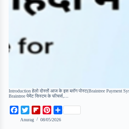
Introduction हेलो दोस्तों आज के इस ब्लॉग पोस्ट(Braintree Payment Syste
Braintree पेमेंट सिस्टम के फीचर्स,…
F
T
F
P
S
a
w
l
i
h
Anurag
08/05/2026
c
i
i
n
a