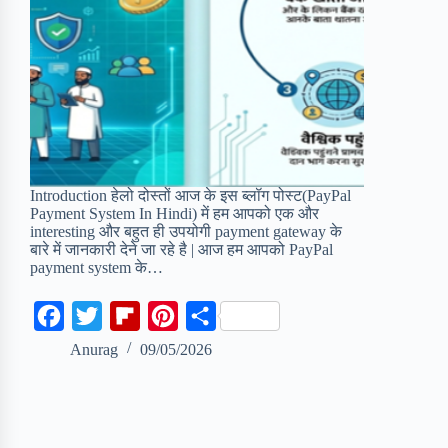
Introduction हेलो दोस्तों आज के इस ब्लॉग पोस्ट(PayPal
Payment System In Hindi) में हम आपको एक और
interesting और बहुत ही उपयोगी payment gateway के
बारे में जानकारी देने जा रहे है | आज हम आपको PayPal
payment system के…
F
T
F
P
S
a
w
l
i
h
Anurag
09/05/2026
c
i
i
n
a
e
t
p
t
r
b
t
b
e
e