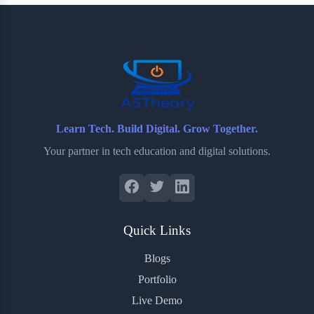
b
t
b
e
e
o
e
o
r
o
r
a
e
k
r
s
d
t
Learn Tech. Build Digital. Grow Together.
Your partner in tech education and digital solutions.
Quick Links
Blogs
Portfolio
Live Demo