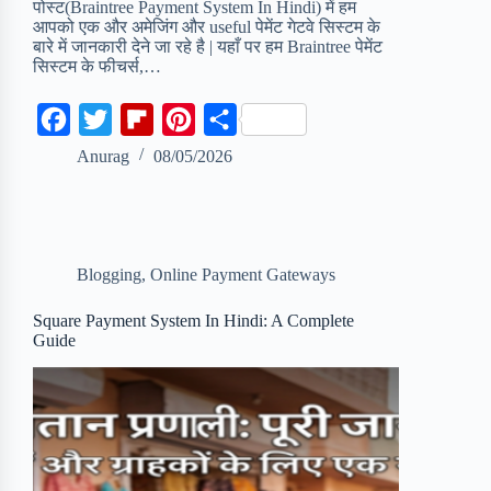
पोस्ट(Braintree Payment System In Hindi) में हम
आपको एक और अमेजिंग और useful पेमेंट गेटवे सिस्टम के
बारे में जानकारी देने जा रहे है | यहाँ पर हम Braintree पेमेंट
सिस्टम के फीचर्स,…
F
T
F
P
S
a
w
l
i
h
Anurag
08/05/2026
c
i
i
n
a
e
t
p
t
r
b
t
b
e
e
Blogging
,
Online Payment Gateways
o
e
o
r
o
r
a
e
Square Payment System In Hindi: A Complete
Guide
k
r
s
d
t