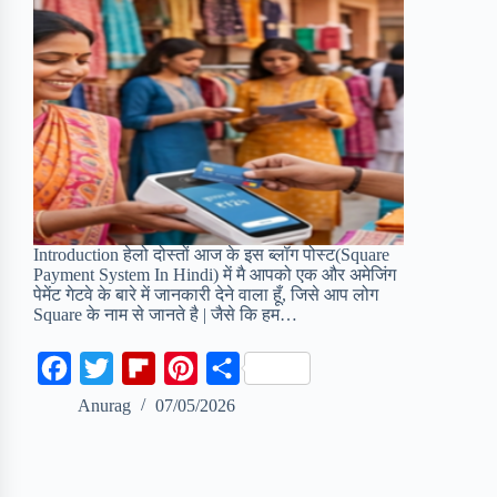
Introduction हेलो दोस्तों आज के इस ब्लॉग पोस्ट(Square
Payment System In Hindi) में मै आपको एक और अमेजिंग
पेमेंट गेटवे के बारे में जानकारी देने वाला हूँ, जिसे आप लोग
Square के नाम से जानते है | जैसे कि हम…
F
T
F
P
S
a
w
l
i
h
Anurag
07/05/2026
c
i
i
n
a
e
t
p
t
r