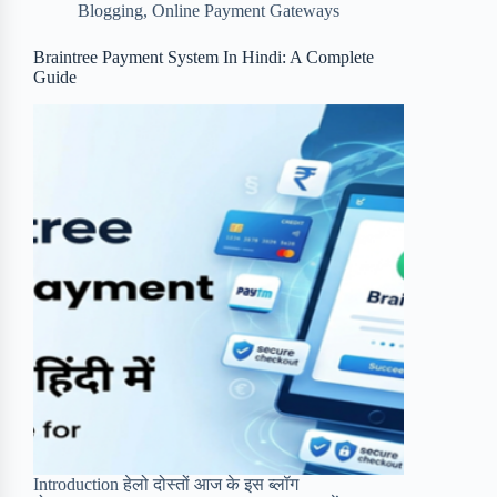
Blogging
,
Online Payment Gateways
o
e
o
r
o
r
a
e
Braintree Payment System In Hindi: A Complete
Guide
k
r
s
d
t
Introduction हेलो दोस्तों आज के इस ब्लॉग