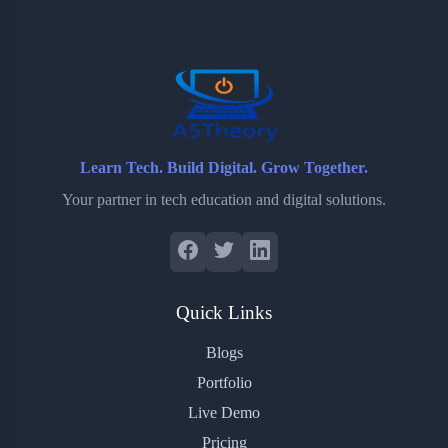
o
e
o
r
o
r
a
e
k
r
s
d
t
Learn Tech. Build Digital. Grow Together.
Your partner in tech education and digital solutions.
Quick Links
Blogs
Portfolio
Live Demo
Pricing