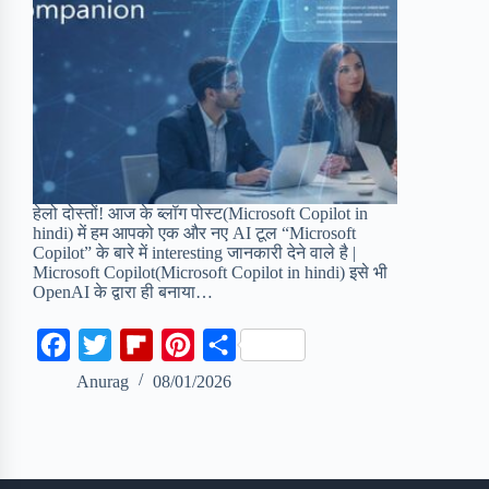
हेलो दोस्तों! आज के ब्लॉग पोस्ट(Microsoft Copilot in
hindi) में हम आपको एक और नए AI टूल “Microsoft
Copilot” के बारे में interesting जानकारी देने वाले है |
Microsoft Copilot(Microsoft Copilot in hindi) इसे भी
OpenAI के द्वारा ही बनाया…
F
T
F
P
S
a
w
l
i
h
Anurag
08/01/2026
c
i
i
n
a
e
t
p
t
r
b
t
b
e
e