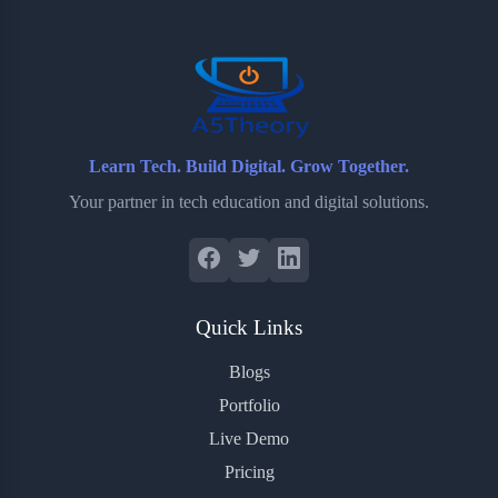
o
r
a
e
k
r
s
d
t
Learn Tech. Build Digital. Grow Together.
Your partner in tech education and digital solutions.
Quick Links
Blogs
Portfolio
Live Demo
Pricing