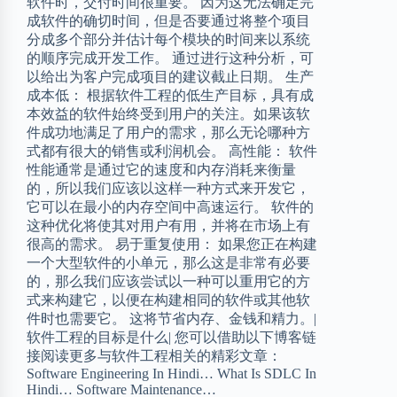
软件时，交付时间很重要。 因为这无法确定完
成软件的确切时间，但是否要通过将整个项目
分成多个部分并估计每个模块的时间来以系统
的顺序完成开发工作。 通过进行这种分析，可
以给出为客户完成项目的建议截止日期。 生产
成本低： 根据软件工程的低生产目标，具有成
本效益的软件始终受到用户的关注。如果该软
件成功地满足了用户的需求，那么无论哪种方
式都有很大的销售或利润机会。 高性能： 软件
性能通常是通过它的速度和内存消耗来衡量
的，所以我们应该以这样一种方式来开发它，
它可以在最小的内存空间中高速运行。 软件的
这种优化将使其对用户有用，并将在市场上有
很高的需求。 易于重复使用： 如果您正在构建
一个大型软件的小单元，那么这是非常有必要
的，那么我们应该尝试以一种可以重用它的方
式来构建它，以便在构建相同的软件或其他软
件时也需要它。 这将节省内存、金钱和精力。|
软件工程的目标是什么| 您可以借助以下博客链
接阅读更多与软件工程相关的精彩文章：
Software Engineering In Hindi… What Is SDLC In
Hindi… Software Maintenance…