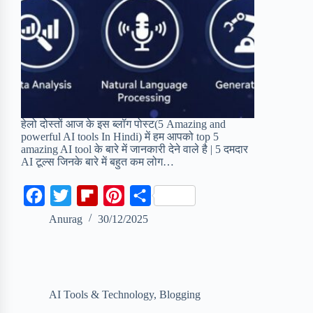
हेलो दोस्तों आज के इस ब्लॉग पोस्ट(5 Amazing and
powerful AI tools In Hindi) में हम आपको top 5
amazing AI tool के बारे में जानकारी देने वाले है | 5 दमदार
AI टूल्स जिनके बारे में बहुत कम लोग…
F
T
F
P
S
a
w
l
i
h
Anurag
30/12/2025
c
i
i
n
a
e
t
p
t
r
b
t
b
e
e
AI Tools & Technology
,
Blogging
o
e
o
r