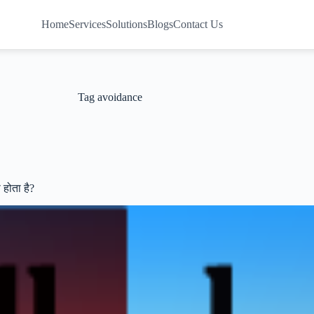
Home
Services
Solutions
Blogs
Contact Us
Tag
avoidance
होता है?