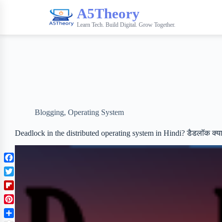
A5Theory
Learn Tech. Build Digital. Grow Together.
Blogging
,
Operating System
Deadlock in the distributed operating system in Hindi? डैडलॉक क्या 
F
a
T
c
w
F
e
i
l
b
P
t
i
o
i
t