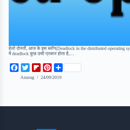
हेलो दोस्तों, आज के इस ब्लॉग(Deadlock in the distributed operating system 
में deadlock कुछ उसी प्रकार होता है,…
F
T
F
P
S
a
w
l
i
h
Anurag
24/09/2019
c
i
i
n
a
e
t
p
t
r
b
t
b
e
e
o
e
o
r
o
r
a
e
k
r
s