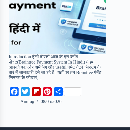
Introduction हेलो दोस्तों आज के इस ब्लॉग
पोस्ट(Braintree Payment System In Hindi) में हम
आपको एक और अमेजिंग और useful पेमेंट गेटवे सिस्टम के
बारे में जानकारी देने जा रहे है | यहाँ पर हम Braintree पेमेंट
सिस्टम के फीचर्स,…
F
T
F
P
S
a
w
l
i
h
Anurag
08/05/2026
c
i
i
n
a
e
t
p
t
r
b
t
b
e
e