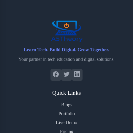
o
e
o
r
o
r
a
e
k
r
s
d
t
Learn Tech. Build Digital. Grow Together.
Your partner in tech education and digital solutions.
Quick Links
Blogs
Portfolio
Live Demo
Pricing