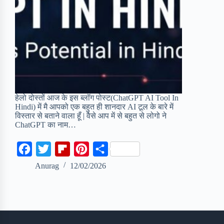
हेलो दोस्तों आज के इस ब्लॉग पोस्ट(ChatGPT AI Tool In
Hindi) में मै आपको एक बहुत ही शानदार AI टूल के बारे में
विस्तार से बताने वाला हूँ | वैसे आप में से बहुत से लोगो ने
ChatGPT का नाम…
F
T
F
P
S
a
w
l
i
h
Anurag
12/02/2026
c
i
i
n
a
e
t
p
t
r
b
t
b
e
e
o
e
o
r