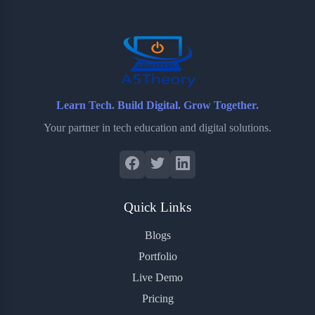
o
r
a
e
k
r
s
d
t
Learn Tech. Build Digital. Grow Together.
Your partner in tech education and digital solutions.
Quick Links
Blogs
Portfolio
Live Demo
Pricing