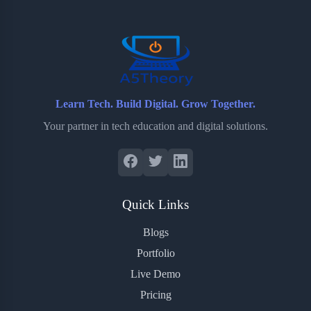
o
r
a
e
k
r
s
d
t
Learn Tech. Build Digital. Grow Together.
Your partner in tech education and digital solutions.
Quick Links
Blogs
Portfolio
Live Demo
Pricing