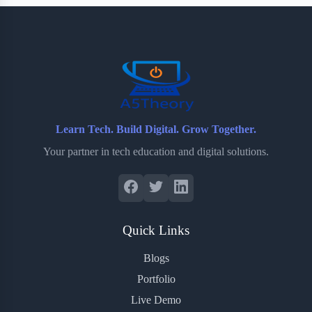
b
t
b
e
e
o
e
o
r
o
r
a
e
k
r
s
d
t
Learn Tech. Build Digital. Grow Together.
Your partner in tech education and digital solutions.
Quick Links
Blogs
Portfolio
Live Demo