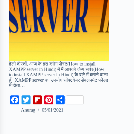
हेलो दोस्तों, आज के इस ब्लॉग पोस्ट(How to install
XAMPP server in Hindi) में मैं आपको जेम्प सर्वर(How
to install XAMPP server in Hindi) के बारे में बताने वाला
हूँ | XAMPP server का उपयोग सॉफ्टवेयर डेवलपमेंट फील्ड
में होता…
F
T
F
P
S
a
w
l
i
h
Anurag
05/01/2021
c
i
i
n
a
e
t
p
t
r