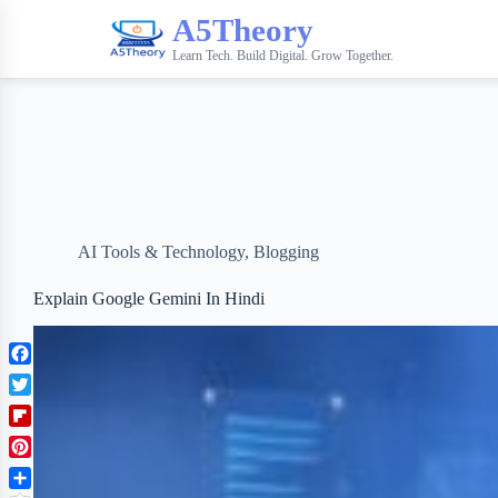
A5Theory
Learn Tech. Build Digital. Grow Together.
AI Tools & Technology
,
Blogging
Explain Google Gemini In Hindi
F
a
T
c
w
F
e
i
l
b
P
t
i
o
i
t