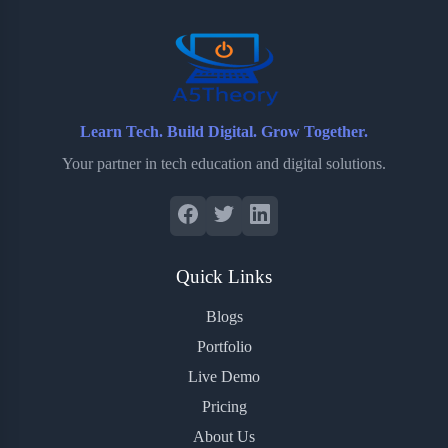
o
r
a
e
k
r
s
d
t
Learn Tech. Build Digital. Grow Together.
Your partner in tech education and digital solutions.
Quick Links
Blogs
Portfolio
Live Demo
Pricing
About Us