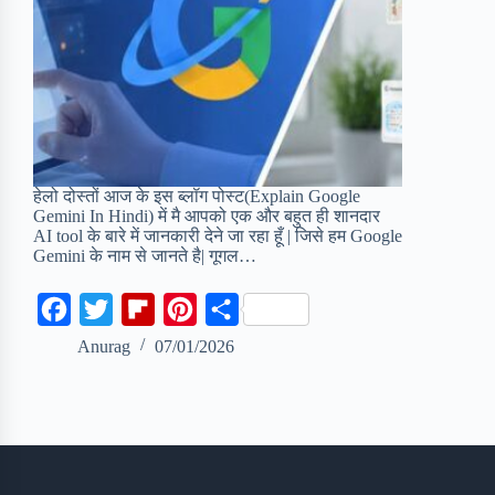
हेलो दोस्तों आज के इस ब्लॉग पोस्ट(Explain Google
Gemini In Hindi) में मै आपको एक और बहुत ही शानदार
AI tool के बारे में जानकारी देने जा रहा हूँ | जिसे हम Google
Gemini के नाम से जानते है| गूगल…
F
T
F
P
S
a
w
l
i
h
Anurag
07/01/2026
c
i
i
n
a
e
t
p
t
r
b
t
b
e
e
o
e
o
r