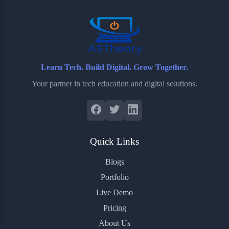
o
r
a
e
k
r
s
d
t
Learn Tech. Build Digital. Grow Together.
Your partner in tech education and digital solutions.
Quick Links
Blogs
Portfolio
Live Demo
Pricing
About Us