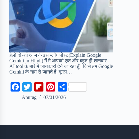
हेलो दोस्तों आज के इस ब्लॉग पोस्ट(Explain Google
Gemini In Hindi) में मै आपको एक और बहुत ही शानदार
AI tool के बारे में जानकारी देने जा रहा हूँ | जिसे हम Google
Gemini के नाम से जानते है| गूगल…
F
T
F
P
S
a
w
l
i
h
Anurag
07/01/2026
c
i
i
n
a
e
t
p
t
r
b
t
b
e
e
o
e
o
r