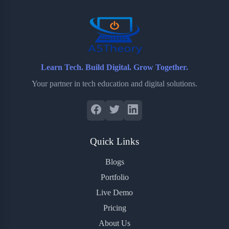
o
r
a
e
k
r
s
d
t
Learn Tech. Build Digital. Grow Together.
Your partner in tech education and digital solutions.
Quick Links
Blogs
Portfolio
Live Demo
Pricing
About Us