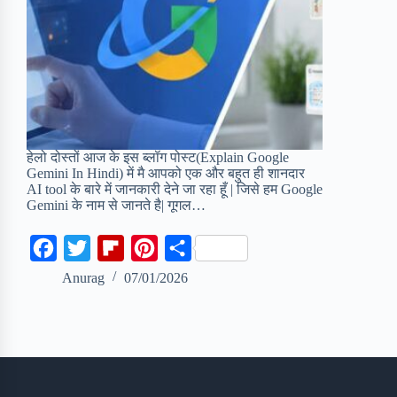
हेलो दोस्तों आज के इस ब्लॉग पोस्ट(Explain Google
Gemini In Hindi) में मै आपको एक और बहुत ही शानदार
AI tool के बारे में जानकारी देने जा रहा हूँ | जिसे हम Google
Gemini के नाम से जानते है| गूगल…
F
T
F
P
S
a
w
l
i
h
Anurag
07/01/2026
c
i
i
n
a
e
t
p
t
r
b
t
b
e
e
o
e
o
r