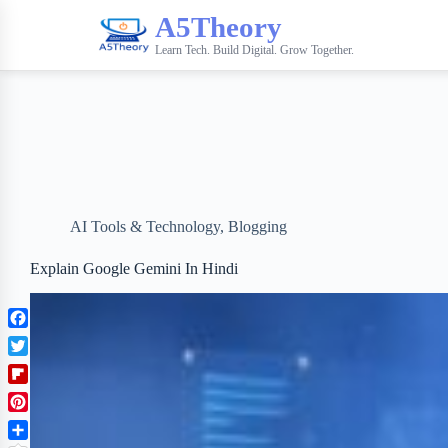
A5Theory
Learn Tech. Build Digital. Grow Together.
AI Tools & Technology
,
Blogging
Explain Google Gemini In Hindi
F
a
T
c
w
F
e
i
l
b
P
t
i
o
i
t