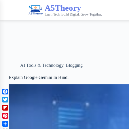
A5Theory
Learn Tech. Build Digital. Grow Together.
AI Tools & Technology
,
Blogging
Explain Google Gemini In Hindi
F
a
T
c
w
F
e
i
l
b
P
t
i
o
i
t