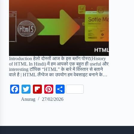
Introduction हेलो दोस्तों आज के इस ब्लॉग पोस्ट(History
of HTML In Hindi) में हम आपको एक बहुत ही useful और
interesting टॉपिक “HTML” के बारे में विस्तार से बताने
वाले है | HTML लैंग्वेज का उपयोग हम वेबसाइट बनाने के…
F
T
F
P
S
a
w
l
i
h
Anurag
27/02/2026
c
i
i
n
a
e
t
p
t
r
b
t
b
e
e
o
e
o
r