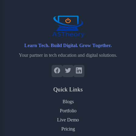
o
r
a
e
k
r
s
d
t
Learn Tech. Build Digital. Grow Together.
Your partner in tech education and digital solutions.
Quick Links
Blogs
Portfolio
Live Demo
Pricing