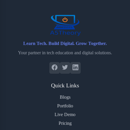
o
r
a
e
k
r
s
d
t
Learn Tech. Build Digital. Grow Together.
Your partner in tech education and digital solutions.
Quick Links
Blogs
Portfolio
Live Demo
Pricing