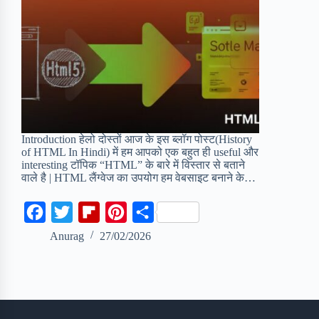
Introduction हेलो दोस्तों आज के इस ब्लॉग पोस्ट(History
of HTML In Hindi) में हम आपको एक बहुत ही useful और
interesting टॉपिक “HTML” के बारे में विस्तार से बताने
वाले है | HTML लैंग्वेज का उपयोग हम वेबसाइट बनाने के…
F
T
F
P
S
a
w
l
i
h
Anurag
27/02/2026
c
i
i
n
a
e
t
p
t
r
b
t
b
e
e
o
e
o
r