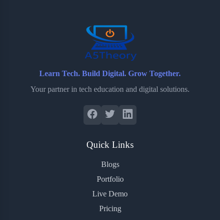
o
r
a
e
k
r
s
d
t
Learn Tech. Build Digital. Grow Together.
Your partner in tech education and digital solutions.
Quick Links
Blogs
Portfolio
Live Demo
Pricing