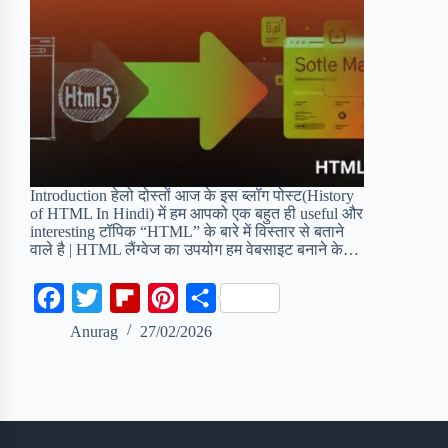
Introduction हेलो दोस्तों आज के इस ब्लॉग पोस्ट(History
of HTML In Hindi) में हम आपको एक बहुत ही useful और
interesting टॉपिक “HTML” के बारे में विस्तार से बताने
वाले है | HTML लैंग्वेज का उपयोग हम वेबसाइट बनाने के…
F
T
F
P
S
a
w
l
i
h
Anurag
27/02/2026
c
i
i
n
a
e
t
p
t
r
b
t
b
e
e
o
e
o
r