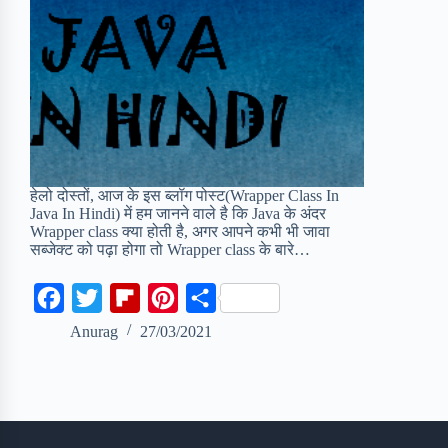
हेलो दोस्तों, आज के इस ब्लॉग पोस्ट(Wrapper Class In
Java In Hindi) में हम जानने वाले है कि Java के अंदर
Wrapper class क्या होती है, अगर आपने कभी भी जावा
सब्जेक्ट को पढ़ा होगा तो Wrapper class के बारे…
F
T
F
P
S
a
w
l
i
h
Anurag
27/03/2021
c
i
i
n
a
e
t
p
t
r
b
t
b
e
e
o
e
o
r