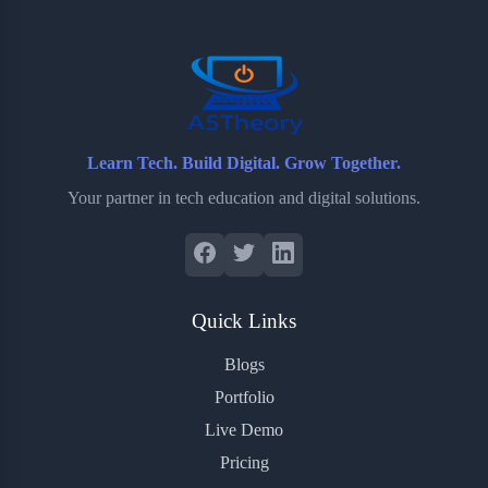
o
r
a
e
k
r
s
d
t
Learn Tech. Build Digital. Grow Together.
Your partner in tech education and digital solutions.
Quick Links
Blogs
Portfolio
Live Demo
Pricing