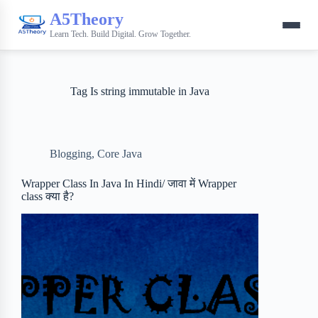
A5Theory
Learn Tech. Build Digital. Grow Together.
Tag
Is string immutable in Java
Blogging
,
Core Java
Wrapper Class In Java In Hindi/ जावा में Wrapper
class क्या है?