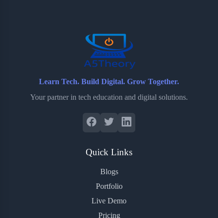
o
e
o
r
o
r
a
e
k
r
s
d
t
Learn Tech. Build Digital. Grow Together.
Your partner in tech education and digital solutions.
Quick Links
Blogs
Portfolio
Live Demo
Pricing