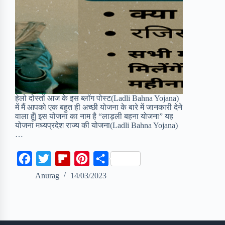
हेलो दोस्तों आज के इस ब्लॉग पोस्ट(Ladli Bahna Yojana)
में मैं आपको एक बहुत ही अच्छी योजना के बारे में जानकारी देने
वाला हूँ| इस योजना का नाम है “लाड़ली बहना योजना” यह
योजना मध्यप्रदेश राज्य की योजना(Ladli Bahna Yojana)
…
F
T
F
P
S
a
w
l
i
h
Anurag
14/03/2023
c
i
i
n
a
e
t
p
t
r
b
t
b
e
e