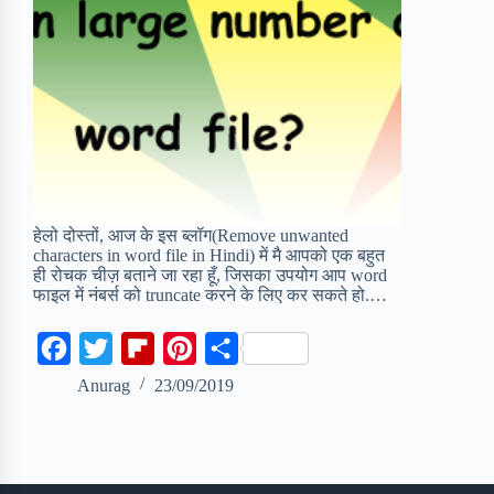
हेलो दोस्तों, आज के इस ब्लॉग(Remove unwanted
characters in word file in Hindi) में मै आपको एक बहुत
ही रोचक चीज़ बताने जा रहा हूँ, जिसका उपयोग आप word
फाइल में नंबर्स को truncate करने के लिए कर सकते हो.…
F
T
F
P
S
a
w
l
i
h
Anurag
23/09/2019
c
i
i
n
a
e
t
p
t
r
b
t
b
e
e