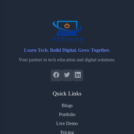
o
e
o
r
o
r
a
e
k
r
s
d
t
Learn Tech. Build Digital. Grow Together.
Your partner in tech education and digital solutions.
Quick Links
Blogs
Portfolio
Live Demo
Pricing