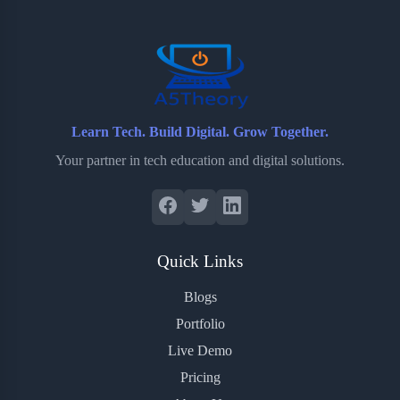
o
r
a
e
k
r
s
d
t
Learn Tech. Build Digital. Grow Together.
Your partner in tech education and digital solutions.
Quick Links
Blogs
Portfolio
Live Demo
Pricing