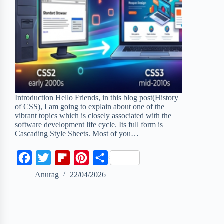
Introduction Hello Friends, in this blog post(History
of CSS), I am going to explain about one of the
vibrant topics which is closely associated with the
software development life cycle. Its full form is
Cascading Style Sheets. Most of you…
F
T
F
P
S
a
w
l
i
h
Anurag
22/04/2026
c
i
i
n
a
e
t
p
t
r
b
t
b
e
e