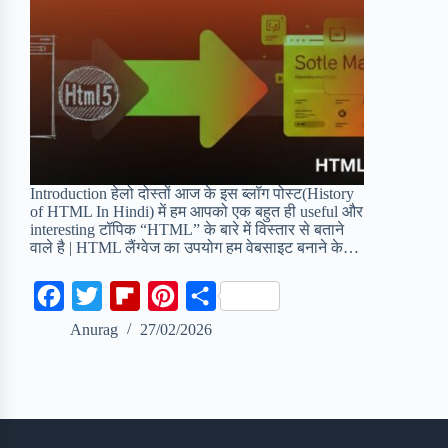
Introduction हेलो दोस्तों आज के इस ब्लॉग पोस्ट(History
of HTML In Hindi) में हम आपको एक बहुत ही useful और
interesting टॉपिक “HTML” के बारे में विस्तार से बताने
वाले है | HTML लैंग्वेज का उपयोग हम वेबसाइट बनाने के…
F
T
F
P
S
a
w
l
i
h
Anurag
27/02/2026
c
i
i
n
a
e
t
p
t
r
b
t
b
e
e
o
e
o
r