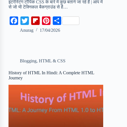
इंटरेस्टिंग टॉपिक CSS के बारे में कुछ बताने जा रहे है | आप में
से जो भी टेक्निकल बैकग्राउंड से है…
F
T
F
P
S
a
w
l
i
h
Anurag
17/04/2026
c
i
i
n
a
e
t
p
t
r
b
t
b
e
e
Blogging
,
HTML & CSS
o
e
o
r
o
r
a
e
History of HTML In Hindi: A Complete HTML
Journey
k
r
s
d
t