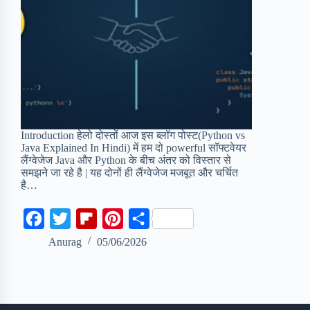
Introduction हेलो दोस्तों आज इस ब्लॉग पोस्ट(Python vs
Java Explained In Hindi) में हम दो powerful सॉफ्टवेयर
लैंग्वेजेज Java और Python के बीच अंतर को विस्तार से
समझने जा रहे है | यह दोनों ही लैंग्वेजेज मजबूत और चर्चित
है…
F
T
F
P
S
a
w
l
i
h
Anurag
05/06/2026
c
i
i
n
a
e
t
p
t
r
b
t
b
e
e