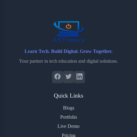
o
e
o
r
o
r
a
e
k
r
s
d
t
Learn Tech. Build Digital. Grow Together.
Your partner in tech education and digital solutions.
Quick Links
Blogs
Portfolio
Live Demo
Pricing