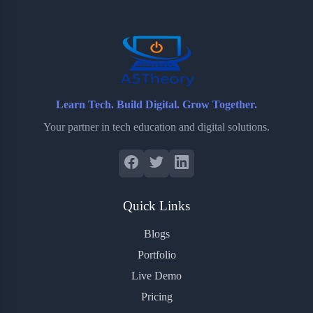
o
r
a
e
k
r
s
d
t
Learn Tech. Build Digital. Grow Together.
Your partner in tech education and digital solutions.
Quick Links
Blogs
Portfolio
Live Demo
Pricing