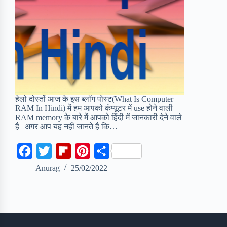
हेलो दोस्तों आज के इस ब्लॉग पोस्ट(What Is Computer
RAM In Hindi) में हम आपको कंप्यूटर में use होने वाली
RAM memory के बारे में आपको हिंदी में जानकारी देने वाले
है | अगर आप यह नहीं जानते है कि…
F
T
F
P
S
a
w
l
i
h
Anurag
25/02/2022
c
i
i
n
a
e
t
p
t
r
b
t
b
e
e
o
e
o
r