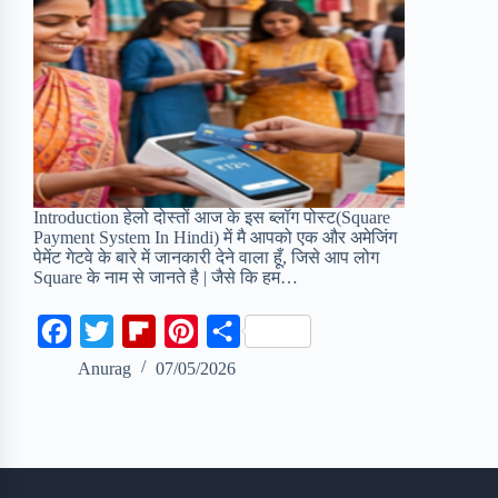
Introduction हेलो दोस्तों आज के इस ब्लॉग पोस्ट(Square
Payment System In Hindi) में मै आपको एक और अमेजिंग
पेमेंट गेटवे के बारे में जानकारी देने वाला हूँ, जिसे आप लोग
Square के नाम से जानते है | जैसे कि हम…
F
T
F
P
S
a
w
l
i
h
Anurag
07/05/2026
c
i
i
n
a
e
t
p
t
r
b
t
b
e
e
o
e
o
r