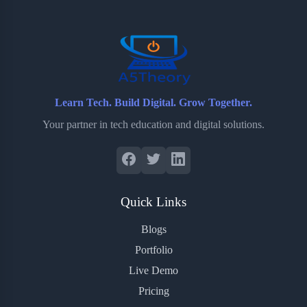
o
r
a
e
k
r
s
d
t
Learn Tech. Build Digital. Grow Together.
Your partner in tech education and digital solutions.
Quick Links
Blogs
Portfolio
Live Demo
Pricing