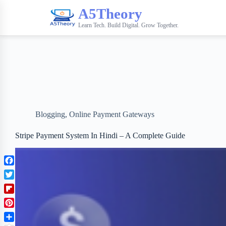
A5Theory
Learn Tech. Build Digital. Grow Together.
Blogging
,
Online Payment Gateways
Stripe Payment System In Hindi – A Complete Guide
F
a
T
c
w
F
e
i
l
b
P
t
i
o
i
t