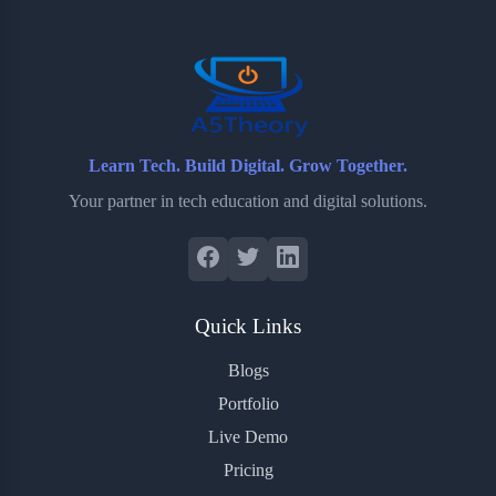
o
r
a
e
k
r
s
d
t
Learn Tech. Build Digital. Grow Together.
Your partner in tech education and digital solutions.
Quick Links
Blogs
Portfolio
Live Demo
Pricing