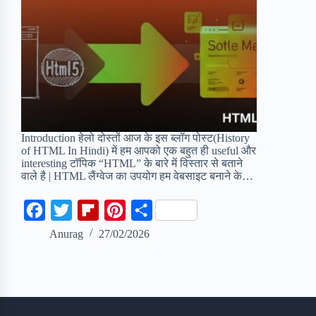
Introduction हेलो दोस्तों आज के इस ब्लॉग पोस्ट(History
of HTML In Hindi) में हम आपको एक बहुत ही useful और
interesting टॉपिक “HTML” के बारे में विस्तार से बताने
वाले है | HTML लैंग्वेज का उपयोग हम वेबसाइट बनाने के…
F
T
F
P
S
a
w
l
i
h
Anurag
27/02/2026
c
i
i
n
a
e
t
p
t
r
b
t
b
e
e
o
e
o
r