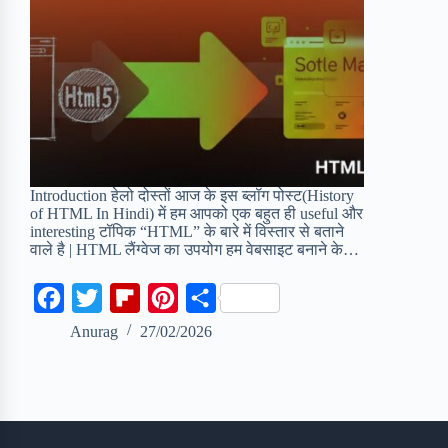
Introduction हेलो दोस्तों आज के इस ब्लॉग पोस्ट(History
of HTML In Hindi) में हम आपको एक बहुत ही useful और
interesting टॉपिक “HTML” के बारे में विस्तार से बताने
वाले है | HTML लैंग्वेज का उपयोग हम वेबसाइट बनाने के…
F
T
F
P
S
a
w
l
i
h
Anurag
27/02/2026
c
i
i
n
a
e
t
p
t
r
b
t
b
e
e
o
e
o
r