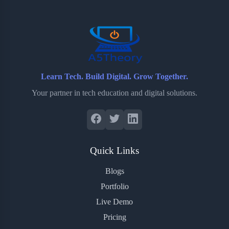
o
r
a
e
k
r
s
d
t
Learn Tech. Build Digital. Grow Together.
Your partner in tech education and digital solutions.
Quick Links
Blogs
Portfolio
Live Demo
Pricing