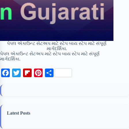
પેપલ એકાઉન્ટ સેટઅપ માટે સ્ટેપ બાય સ્ટેપ માટે સંપૂર્ણ
માર્ગદર્શિકા.
પેપલ એકાઉન્ટ સેટઅપ માટે સ્ટેપ બાય સ્ટેપ માટે સંપૂર્ણ
માર્ગદર્શિકા.
F
T
F
P
S
a
w
l
i
h
c
i
i
n
a
e
t
p
t
r
b
t
b
e
e
Latest Posts
o
e
o
r
o
r
a
e