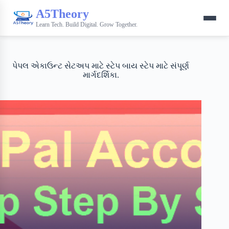
A5Theory
Learn Tech. Build Digital. Grow Together.
પેપલ એકાઉન્ટ સેટઅપ માટે સ્ટેપ બાય સ્ટેપ માટે સંપૂર્ણ
માર્ગદર્શિકા.