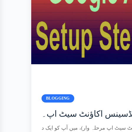
BLOGGING
ایڈسینس اکاؤنٹ سیٹ اپ۔