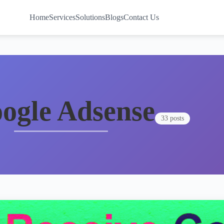
Home
Services
Solutions
Blogs
Contact Us
ogle Adsense
33 posts