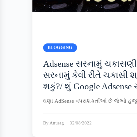
BLOGGING
Adsense સરનામું ચકાસણી પ
સરનામું કેવી રીતે ચકાસી શક
શકું?/ શું Google Adsens
ઘણા AdSense વપરાશકર્તાઓ છે જેઓ હજુ 
By Anurag
02/08/2022