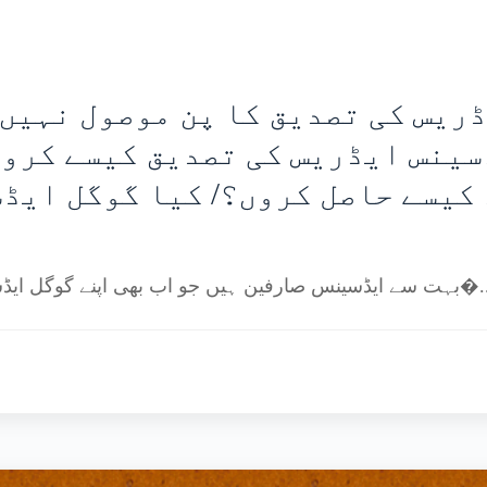
ریس کی تصدیق کا پن موصول نہیں ہ
ینس ایڈریس کی تصدیق کیسے کروں
کیسے حاصل کروں؟/ کیا گوگل ایڈ
رفین ہیں جو اب بھی اپنے گوگل ایڈسینس ایڈریس کی تصدیق کا پن حاصل کر