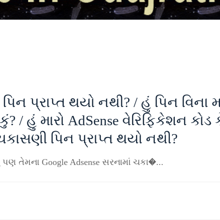
િન પ્રાપ્ત થયો નથી? / હું પિન વિના મ
ું? / હું મારો AdSense વેરિફિકેશન કોડ ક
e ચકાસણી પિન પ્રાપ્ત થયો નથી?
પણ તેમના Google Adsense સરનામાં ચકા�...