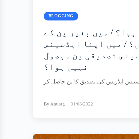
BLOGGING
وا؟ / میں بغیر پن کے
؟ / میں اپنا ایڈسینس
سینس تصدیقی پن موصول
نہیں ہوا؟
By Anurag
01/08/2022