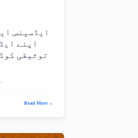
ایڈسینس ایڈ
اپنے ایڈس
توثیقی کوڈ 
بہت سے ایڈسینس صا�...
→
Read More