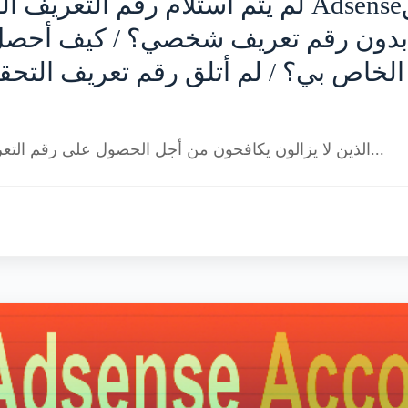
لم يتم استلام ر Adsense؟ / كيف أتحقق
هناك العديد من مستخدمي AdSense الذين لا يزالون يكافحون من أجل الحصول على رقم التعريف ا...