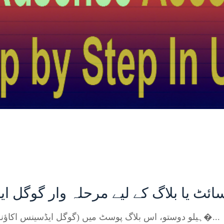
ئٹ یا بلاگ کے لیے مرحلہ وار گوگل 
ہیلو دوستو، اس بلاگ پوسٹ میں (گوگل ایڈسینس اکاؤنٹ سیٹ اپ مرحلہ وار)، میں آپ کو ایک د�...