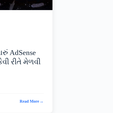
ારું AdSense
ેવી રીતે મેળવી
→
Read More