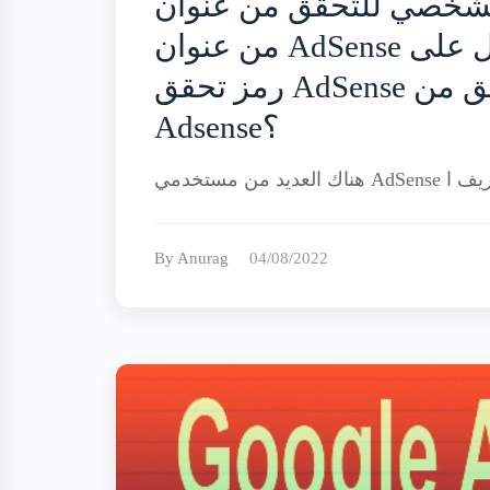
قم التعريف الشخصي للتحقق من عنوان
من عنوان AdSense الخاص بي بدون رقم تعريف شخصي؟ / كيف أحصل على
رمز تحقق AdSense الخاص بي؟ / لم أتلق رقم تعريف التحقق من Google
Adsense؟
By Anurag
04/08/2022