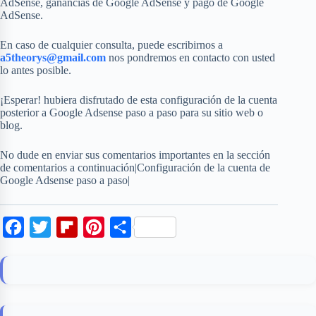
AdSense, ganancias de Google AdSense y pago de Google
AdSense.
En caso de cualquier consulta, puede escribirnos a
a5theorys@gmail.com
nos pondremos en contacto con usted
lo antes posible.
¡Esperar! hubiera disfrutado de esta configuración de la cuenta
posterior a Google Adsense paso a paso para su sitio web o
blog.
No dude en enviar sus comentarios importantes en la sección
de comentarios a continuación|Configuración de la cuenta de
Google Adsense paso a paso|
F
T
F
P
S
a
w
l
i
h
c
i
i
n
a
e
t
p
t
r
b
t
b
e
e