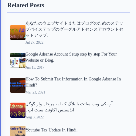
Related Posts
o
e
o
r
o
r
a
e
あなたのウェブサイトまたはブログのためのステッ
k
r
s
プバイステップのグーグルアドセンスアカウントセ
d
t
ットアップ。
Jul 27, 2022
Google Adsense Account Setup step by step For Your
Website or Blog.
Jun 15, 2017
How To Submit Tax Information In Google Adsense In
Hindi?
Mar 23, 2021
آپ کی ویب سائٹ یا بلاگ کے لیے مرحلہ وار گوگل
ایڈسینس اکاؤنٹ سیٹ اپ۔
Aug 3, 2022
Youtube Tax Update In Hindi.