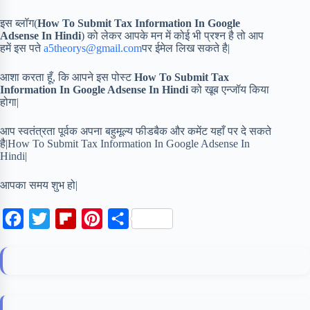
इस ब्लॉग(
How To Submit Tax Information In Google
Adsense In Hindi
) को लेकर आपके मन में कोई भी प्रश्न है तो आप
हमें इस पते
a5theorys@gmail.com
पर ईमेल लिख सकते है|
आशा करता हूँ, कि आपने इस पोस्ट
How To Submit Tax
Information In Google Adsense In Hindi
को खूब एन्जॉय किया
होगा|
आप स्वतंत्रता पूर्वक अपना बहुमूल्य फीडबैक और कमेंट यहाँ पर दे सकते
है|How To Submit Tax Information In Google Adsense In
Hindi|
आपका समय शुभ हो|
F
T
F
P
S
a
w
l
i
h
c
i
i
n
a
e
t
p
t
r
b
t
b
e
e