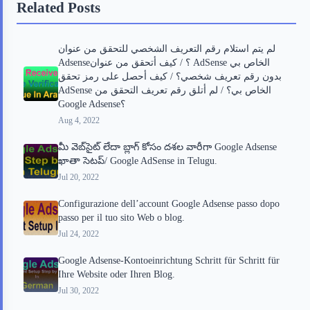
Related Posts
o
e
o
r
o
r
a
e
لم يتم استلام رقم التعريف الشخصي للتحقق من عنوان
k
r
s
Adsense؟ / كيف أتحقق من عنوان AdSense الخاص بي
d
t
بدون رقم تعريف شخصي؟ / كيف أحصل على رمز تحقق
AdSense الخاص بي؟ / لم أتلق رقم تعريف التحقق من
Google Adsense؟
Aug 4, 2022
మీ వెబ్‌సైట్ లేదా బ్లాగ్ కోసం దశల వారీగా Google Adsense
ఖాతా సెటప్/ Google AdSense in Telugu.
Jul 20, 2022
Configurazione dell’account Google Adsense passo dopo
passo per il tuo sito Web o blog.
Jul 24, 2022
Google Adsense-Kontoeinrichtung Schritt für Schritt für
Ihre Website oder Ihren Blog.
Jul 30, 2022