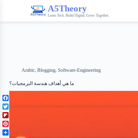
A5Theory
Learn Tech. Build Digital. Grow Together.
Arabic
,
Blogging
,
Software-Engineering
ما هي أهداف هندسة البرمجيات؟
F
a
T
c
w
F
e
i
l
b
P
t
i
o
i
t