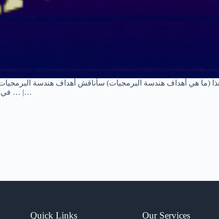
 هذا (ما هي أهداف هندسة البرمجيات) سأناقش أهداف هندسة البرمجيات. أ
في الاعتبار وما هي الميزات أو الأهداف الأساسية لهندسة البرمجيات؟ … |…
Quick Links
Our Services