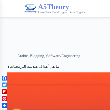
A5Theory
Learn Tech. Build Digital. Grow Together.
Arabic
,
Blogging
,
Software-Engineering
ما هي أهداف هندسة البرمجيات؟
F
a
T
c
w
F
e
i
l
b
P
t
i
o
i
t