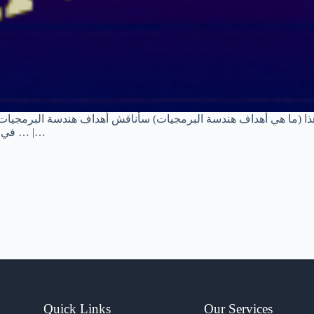
 هذا (ما هي أهداف هندسة البرمجيات) سأناقش أهداف هندسة البرمجيات. أ
في الاعتبار وما هي الميزات أو الأهداف الأساسية لهندسة البرمجيات؟ … |…
Quick Links
Our Services