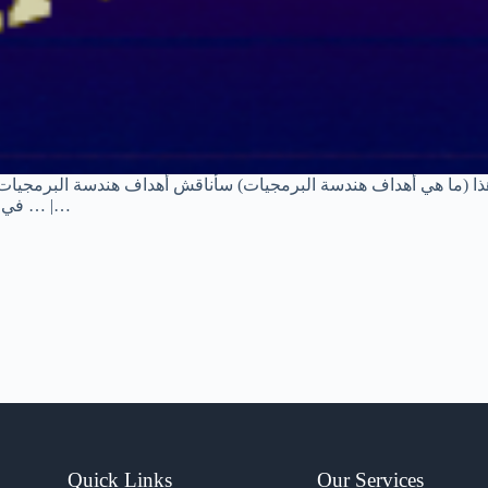
 هذا (ما هي أهداف هندسة البرمجيات) سأناقش أهداف هندسة البرمجيات. أ
في الاعتبار وما هي الميزات أو الأهداف الأساسية لهندسة البرمجيات؟ … |…
Quick Links
Our Services