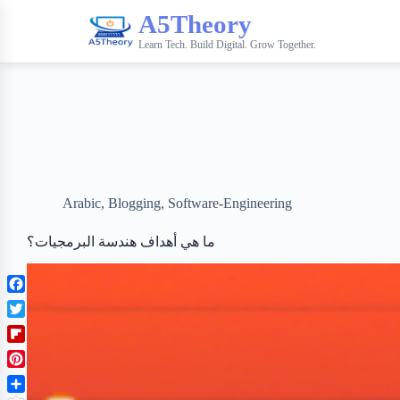
A5Theory
Learn Tech. Build Digital. Grow Together.
Arabic
,
Blogging
,
Software-Engineering
ما هي أهداف هندسة البرمجيات؟
F
a
T
c
w
F
e
i
l
b
P
t
i
o
i
t