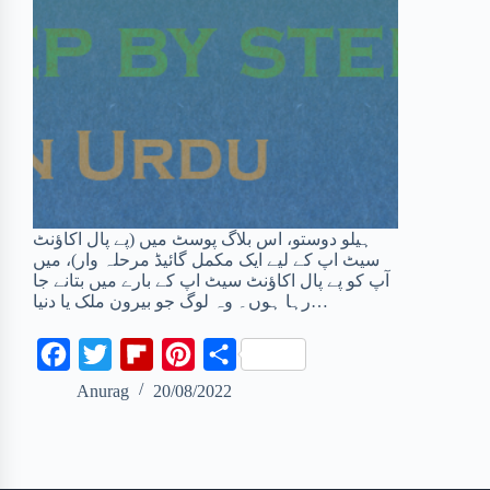
ہیلو دوستو، اس بلاگ پوسٹ میں (پے پال اکاؤنٹ
سیٹ اپ کے لیے ایک مکمل گائیڈ مرحلہ وار)، میں
آپ کو پے پال اکاؤنٹ سیٹ اپ کے بارے میں بتانے جا
رہا ہوں۔ وہ لوگ جو بیرون ملک یا دنیا…
F
T
F
P
S
a
w
l
i
h
Anurag
20/08/2022
c
i
i
n
a
e
t
p
t
r
b
t
b
e
e