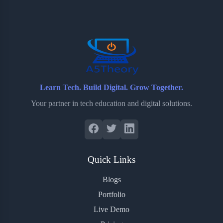
o
e
o
r
o
r
a
e
k
r
s
d
t
Learn Tech. Build Digital. Grow Together.
Your partner in tech education and digital solutions.
Quick Links
Blogs
Portfolio
Live Demo