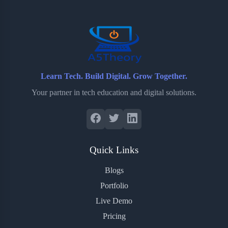
o
r
a
e
k
r
s
d
t
Learn Tech. Build Digital. Grow Together.
Your partner in tech education and digital solutions.
Quick Links
Blogs
Portfolio
Live Demo
Pricing