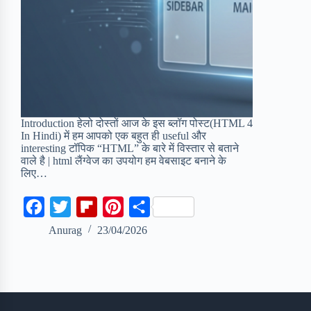
Introduction हेलो दोस्तों आज के इस ब्लॉग पोस्ट(HTML 4
In Hindi) में हम आपको एक बहुत ही useful और
interesting टॉपिक “HTML” के बारे में विस्तार से बताने
वाले है | html लैंग्वेज का उपयोग हम वेबसाइट बनाने के
लिए…
F
T
F
P
S
a
w
l
i
h
Anurag
23/04/2026
c
i
i
n
a
e
t
p
t
r
b
t
b
e
e
o
e
o
r