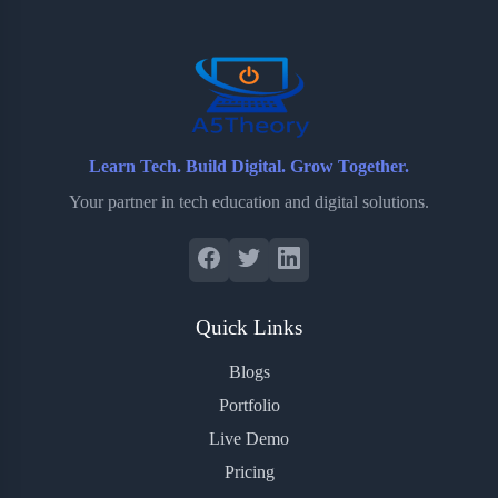
o
r
a
e
k
r
s
d
t
Learn Tech. Build Digital. Grow Together.
Your partner in tech education and digital solutions.
Quick Links
Blogs
Portfolio
Live Demo
Pricing