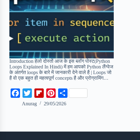
Introduction हेलो दोस्तों आज के इस ब्लॉग पोस्ट(Python
Loops Explained In Hindi) में हम आपको Python लैंग्वेज
के अंतर्गत loops के बारे में जानकारी देने वाले है | Loops जो
है वो एक बहुत ही महत्वपूर्ण concepts है और प्रोग्रामिंग…
F
T
F
P
S
a
w
l
i
h
Anurag
29/05/2026
c
i
i
n
a
e
t
p
t
r
b
t
b
e
e
o
e
o
r