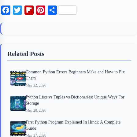
F
T
F
P
S
a
w
l
i
h
c
i
i
n
a
e
t
p
t
r
b
t
b
e
e
Related Posts
o
e
o
r
o
r
a
e
Common Python Errors Beginners Make and How to Fix
k
r
s
Them
d
t
May 22, 2026
Python Lists vs Tuples vs Dictionaries: Unique Ways For
Storage
May 20, 2026
First Python Program Explained In Hindi: A Complete
Guide
May 27, 2026