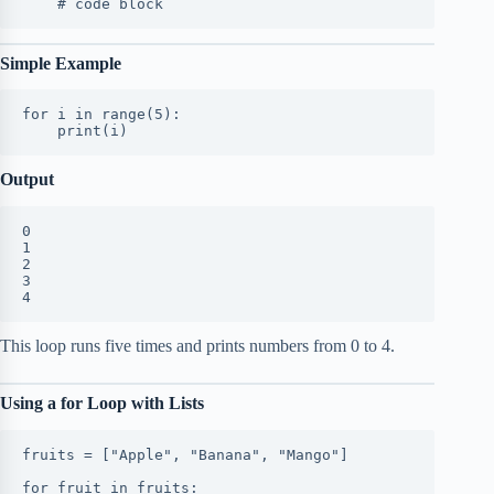
    # code block
Simple Example
for i in range(5):
    print(i)
Output
0
1
2
3
4
This loop runs five times and prints numbers from 0 to 4.
Using a for Loop with Lists
fruits = ["Apple", "Banana", "Mango"]
for fruit in fruits: