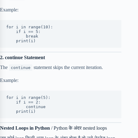
Example:
for i in range(10):
    if i == 5:
        break
    print(i)
2. continue Statement
The
statement skips the current iteration.
continue
Example:
for i in range(5):
    if i == 2:
        continue
    print(i)
Nested Loops in Python
/ Python के अंदर nested loops