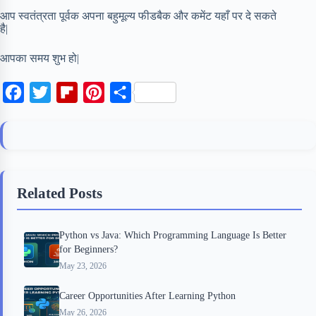
आप स्वतंत्रता पूर्वक अपना बहुमूल्य फीडबैक और कमेंट यहाँ पर दे सकते
है|
आपका समय शुभ हो|
F
T
F
P
S
a
w
l
i
h
c
i
i
n
a
e
t
p
t
r
b
t
b
e
e
Related Posts
o
e
o
r
o
r
a
e
Python vs Java: Which Programming Language Is Better
k
r
s
for Beginners?
d
t
May 23, 2026
Career Opportunities After Learning Python
May 26, 2026