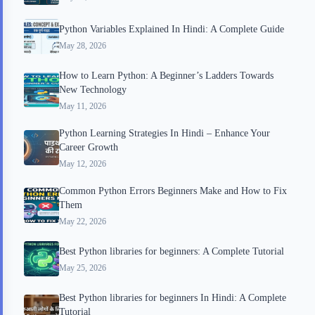
Python Variables Explained In Hindi: A Complete Guide
May 28, 2026
How to Learn Python: A Beginner’s Ladders Towards
New Technology
May 11, 2026
Python Learning Strategies In Hindi – Enhance Your
Career Growth
May 12, 2026
Common Python Errors Beginners Make and How to Fix
Them
May 22, 2026
Best Python libraries for beginners: A Complete Tutorial
May 25, 2026
Best Python libraries for beginners In Hindi: A Complete
Tutorial