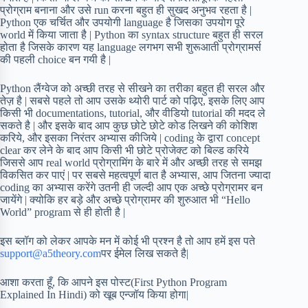
प्रोग्राम बनाना और उसे run करना बहुत ही सुखद अनुभव रहता है |
Python एक चर्चित और उपयोगी language है जिसका उपयोग पूरे
world में किया जाता है | Python का syntax structure बहुत ही सरल
होता है जिसके कारण यह language लगभग सभी शुरूआती प्रोग्रामर्स
की पहली choice बन गयी है |
Python लैंग्वेज को अच्छी तरह से सीखने का तरीका बहुत ही सरल और
तेज़ है | सबसे पहले तो आप उसके थ्योरी पार्ट को पढ़िए, इसके लिए आप
किसी भी documentations, tutorial, और वीडियो tutorial की मदद ले
सकते है | और इसके बाद आप कुछ छोटे छोटे कोड लिखने की कोशिश
करिये, और इसका निरंतर अभ्यास कीजिये | coding के द्वारा concept
clear कर लेने के बाद आप किसी भी छोटे प्रोजेक्ट को बिल्ड करिये
जिससे आप real world प्रोग्रामिंग के बारे में और अच्छी तरह से समझ
विकसित कर पाएं | पर सबसे महत्वपूर्ण बात है अभ्यास, आप जितना ज्यादा
coding का अभ्यास करेंगे उतनी ही जल्दी आप एक अच्छे प्रोग्रामर बन
जायेंगे | क्योकि हर बड़े और अच्छे प्रोग्रामर की शुरुआत भी “Hello
World” program से ही होती है |
इस ब्लॉग को लेकर आपके मन में कोई भी प्रश्न है तो आप हमें इस पते
support@a5theory.com
पर ईमेल लिख सकते है|
आशा करता हूँ, कि आपने इस पोस्ट(First Python Program
Explained In Hindi) को खूब एन्जॉय किया होगा|